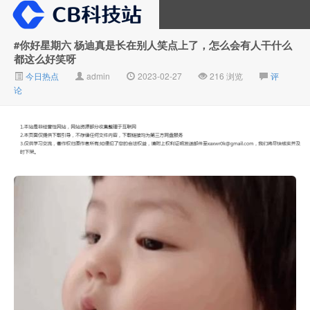
#你好星期六 杨迪真是长在别人笑点上了，怎么会有人干什么
都这么好笑呀
大V推广
今日热点
admin
2023-02-27
216 浏览
评
论