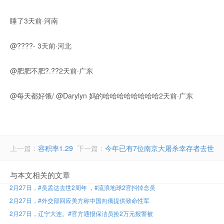
睡了3天前·河南
@????- 3天前·河北
@肥肥不肥?.??2天前·广东
@每天都好饿/ @Darylyn 妈的哈哈哈哈哈哈哈哈2天前·广东
上一篇：
容积率1.29
下一篇：
今年已有7位南京大屠杀幸存者去世
与本文相关的文章
2月27日，#吴孟达去世2周年 ，#流浪地球2官抖悼念吴
2月27日，#外交部回应美方称中国向俄提供致命性军
2月27日，辽宁大连。#官方通报保洁员捡2万元报警被