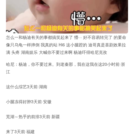
怎么一和杨迪有关的事都搞笑起来了 懵··· 好不容易转完了 的要命
像只乌龟一样摔倒 我真的站 Hi6 这小腿蹬的 迪哥真是喜剧效果拉
满 头疼 湖南娱乐 大喊你不要过来啊 杨迪吓得哈尼克孜
哈尼：杨迪，你不要过来。到老秦那，我在这我在这20小时前·浙
江
这什么综艺3天前·湖南
小腿冻得好肿3天前·安徽
芜湖～热乎的前排3天前·新疆
来了3天前·福建