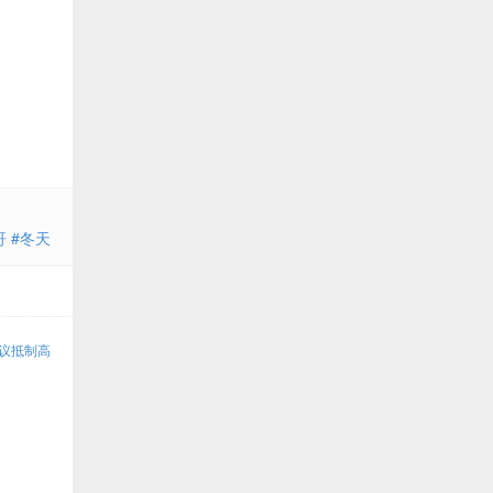
 #冬天
倡议抵制高