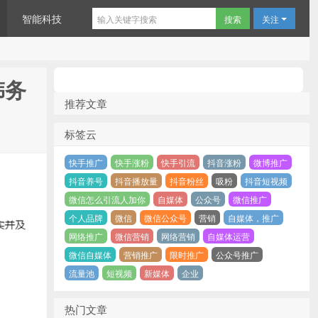
智能科技
关注
韩务
推荐文章
标签云
快手推广
快手涨粉
快手引流
抖音涨粉
微博推广
抖音养号
抖音播放量
抖音粉丝
吸粉
抖音短视频
微信怎么引流人加你
自媒体
公众号
微信推广
个人品牌
微信
微信公众号
营销
自媒体，推广
网络推广
微信营销
网络营销
自媒体运营
微信自媒体
营销推广
限时推广
公众号推广
流量池
短视频
新媒体
企业
热门文章