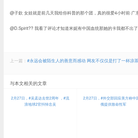
@子欽 女娃就是前几天我给你科普的那个团，真的很爱4小时前·广
@D.Spirit?? 我看了评论才知道米妮有中国血统那她的卡我都不出
上一篇：
#永远会被陌生人的善意而感动 网友不仅仅是打了一杯凉
与本文相关的文章
2月27日，#吴孟达去世2周年 ，#流
2月27日，#外交部回应美方称中
浪地球2官抖悼念吴
俄提供致命性军