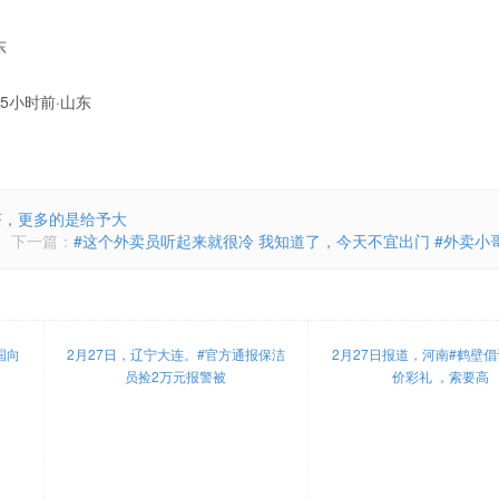
东
了5小时前·山东
茶，更多的是给予大
下一篇：
#这个外卖员听起来就很冷 我知道了，今天不宜出门 #外卖小哥
国向
2月27日，辽宁大连。#官方通报保洁
2月27日报道，河南#鹤壁
员捡2万元报警被
价彩礼 ，索要高