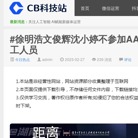
首页
微信运营
抖
最新消息：
关注人工智能 AI赋能新媒体运营
大V推广
#徐明浩文俊辉沈小婷不参加A
工人员
今日热点
admin
2023-02-27
239 浏览
评论