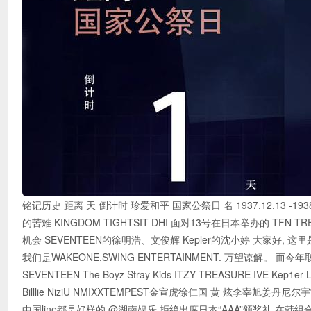
铭记历史 距离 天 倒计时 珍爱和平 国家公祭日 名 1937.12.13
的苦难 KINGDOM TIGHTSIT DHI 面对13号在日本举办的 TFN TREN
机会 SEVENTEEN的徐明浩、文俊辉 Kepler的沈小婷 大家好, 这里是P
我们是WAKEONE,SWING ENTERTAINMENT. 万望谅解。 而今年取
SEVENTEEN The Boyz Stray Kids ITZY TREASURE IVE Kep
Billlie NiziU NMIXXTEMPEST金宣虎徐仁国 黄 炫李
中国line都是好样的 @湖南娱乐 拒绝出席日本“AAA”颁奖礼 在韩