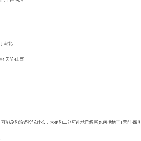
前·湖北
1天前·山西
可能刷和琦还没说什么，大姐和二姐可能就已经帮她俩拒绝了1天前·四
徽