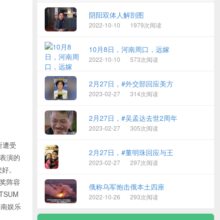
阴阳双体人解剖图
2022-10-10
1979次阅读
10月8日，河南周口，远嫁
2022-10-10
573次阅读
2月27日，#外交部回应美方
2023-02-27
314次阅读
2月27日，#吴孟达去世2周年
2023-02-27
305次阅读
所遭受
2月27日，#董明珠回应与王
上场表演的
2023-02-27
297次阅读
 您好。
A颁奖阵容
俄称乌军炮击俄本土四座
HTSUM
2022-10-26
293次阅读
湖南娱乐