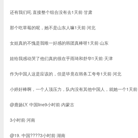
还有我们吒 直接整个组合没有去1天前·甘肃
那个吃草莓的呢，她不是山东人嘛1天前·河北
女娃真的不愧是我唯一好感的韩团真棒呀1天前·山东
娃给我感动哭了他们真的很在乎雨琦和舒华1天前·天津
作为中国人这是应该的，但是毕竟在韩务工夸夸1天前·河北
小婷好棒啊，一个人顶压力，队内没有其他中国人，就她一个1天前
@鹿扬LY. 中国line9小时前·内蒙古
3小时前·河南
@19. 中国????3小时前·湖南