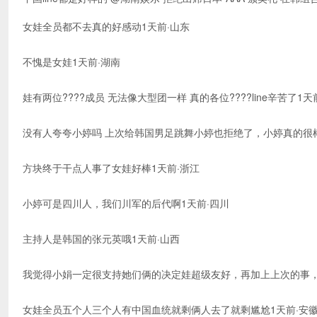
女娃全员都不去真的好感动1天前·山东
不愧是女娃1天前·湖南
娃有两位????成员 无法像大型团一样 真的各位????line辛苦了1天
没有人夸夸小婷吗 上次给韩国男足跳舞小婷也拒绝了，小婷真的很棒
方块终于干点人事了女娃好棒1天前·浙江
小婷可是四川人，我们川军的后代啊1天前·四川
主持人是韩国的张元英哦1天前·山西
我觉得小娟一定很支持她们俩的决定娃超级友好，再加上上次的事，
女娃全员五个人三个人有中国血统就剩俩人去了就剩尴尬1天前·安