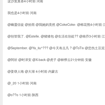
这沙发真香4小时前·河南
我也是4小时前·河南
@幽靈信徒 @拾雨 @我她妈竟然 @CokeCoke- @棉花熊4小时前·
@别管我了. @Estelle. @猪猪包 @生活在别处?? @南乔3小时前·
@September. @Ya_iiu^??? @今天有点凡 ? @ToTiv @悲
@阿祈 @时泽安 @X-back @虎子 @林悸云21分钟前·安徽
@姜饼人咯 @大湖 4小时前·内蒙古
@_20 1小时前·河南
@o??o 1小时前·陕西