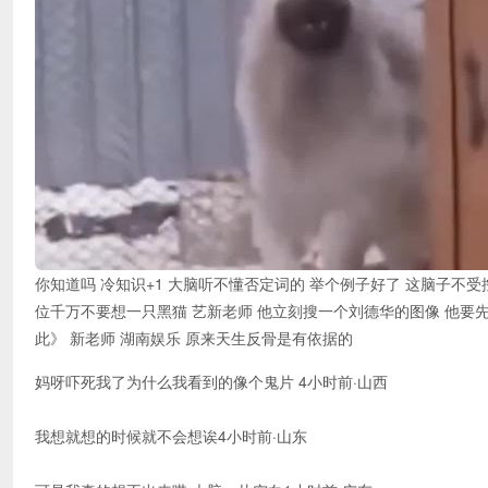
你知道吗 冷知识+1 大脑听不懂否定词的 举个例子好了 这脑子不受
位千万不要想一只黑猫 艺新老师 他立刻搜一个刘德华的图像 他要先跳
此》 新老师 湖南娱乐 原来天生反骨是有依据的
妈呀吓死我了为什么我看到的像个鬼片 4小时前·山西
我想就想的时候就不会想诶4小时前·山东