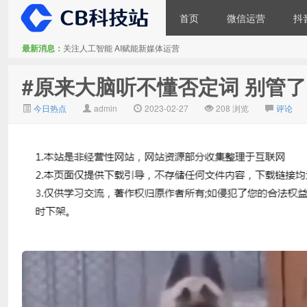
首页
微信运营
抖
最新消息：
关注人工智能 AI赋能新媒体运营
大V推广
#原来大脑听不懂否定词 别管了，
今日热点
admin
2023-02-27
208 浏览
评论