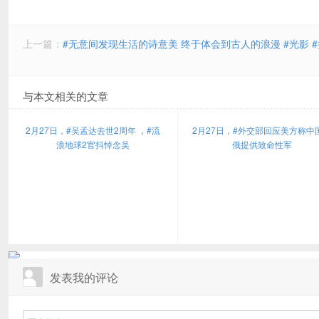
上一篇：
#无意间发现生活的诗意美 终于体会到古人的浪漫 #光影 
与本文相关的文章
2月27日，#吴孟达去世2周年 ，#流
2月27日，#外交部回应美方称中
浪地球2官抖悼念吴
俄提供致命性军
发表我的评论