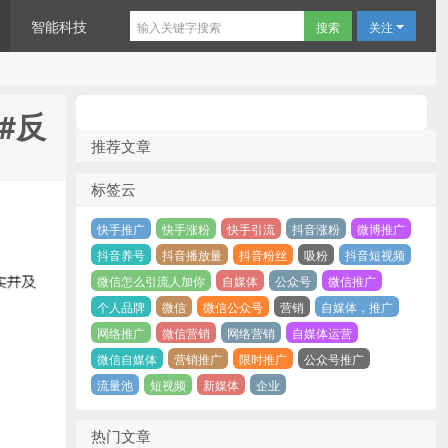
智能科技
关注
#反
推荐文章
标签云
快手推广
快手涨粉
快手引流
抖音涨粉
微博推广
抖音养号
抖音播放量
抖音粉丝
吸粉
抖音短视频
微信怎么引流人加你
自媒体
公众号
微信推广
个人品牌
微信
微信公众号
营销
自媒体，推广
网络推广
微信营销
网络营销
自媒体运营
微信自媒体
营销推广
限时推广
公众号推广
流量池
短视频
新媒体
企业
热门文章