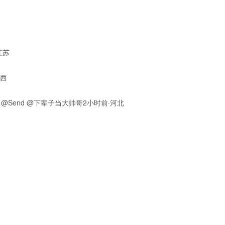
江苏
江西
伤土豆泥 @Send @下辈子当大帅哥2小时前·河北