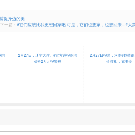
#捕捉身边的美
下一篇：
#它们应该比我更想回家吧 可是，它们也想家，也想回来...#大
国向
2月27日，辽宁大连。#官方通报保洁
2月27日报道，河南#鹤壁
员捡2万元报警被
价彩礼 ，索要高