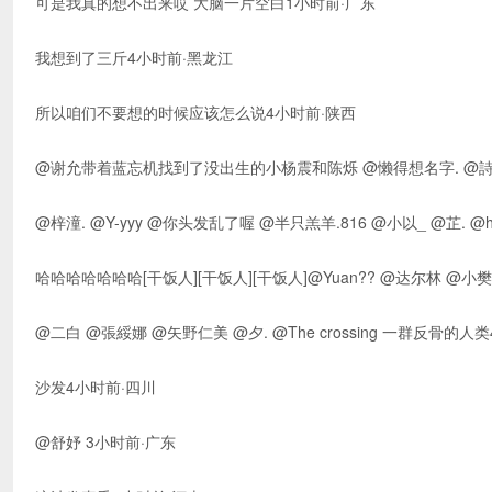
可是我真的想不出来哎 大脑一片空白1小时前·广东
我想到了三斤4小时前·黑龙江
所以咱们不要想的时候应该怎么说4小时前·陕西
@谢允带着蓝忘机找到了没出生的小杨震和陈烁 @懒得想名字. @詩.
@梓潼. @Y-yyy @你头发乱了喔 @半只羔羊.816 @小以_ @芷. @
哈哈哈哈哈哈哈[干饭人][干饭人][干饭人]@Yuan?? @达尔林 @小
@二白 @張綏娜 @矢野仁美 @夕. @The crossing 一群反骨的人
沙发4小时前·四川
@舒妤 3小时前·广东