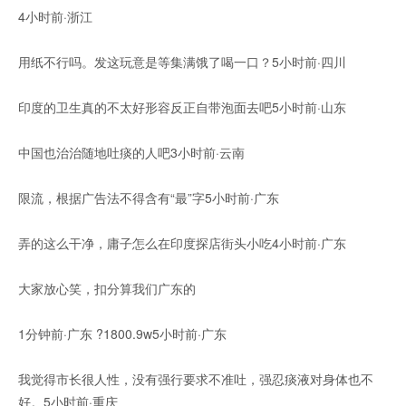
4小时前·浙江
用纸不行吗。发这玩意是等集满饿了喝一口？5小时前·四川
印度的卫生真的不太好形容反正自带泡面去吧5小时前·山东
中国也治治随地吐痰的人吧3小时前·云南
限流，根据广告法不得含有“最”字5小时前·广东
弄的这么干净，庸子怎么在印度探店街头小吃4小时前·广东
大家放心笑，扣分算我们广东的
1分钟前·广东 ?1800.9w5小时前·广东
我觉得市长很人性，没有强行要求不准吐，强忍痰液对身体也不
好。5小时前·重庆