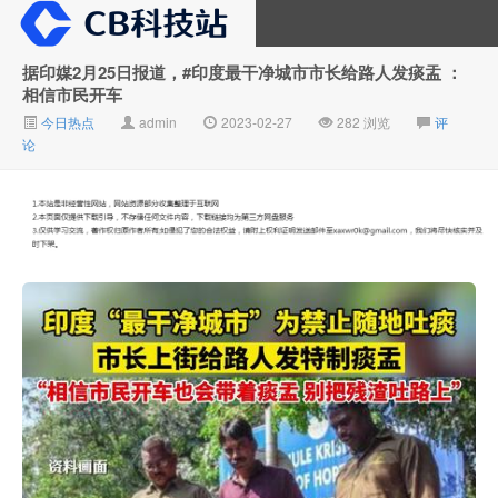
据印媒2月25日报道，#印度最干净城市市长给路人发痰盂 ：
相信市民开车
大V推广
今日热点
admin
2023-02-27
282 浏览
评
论