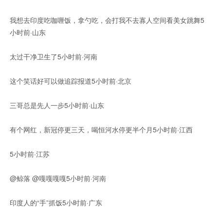
我想去印度吃咖喱饭，拿勺吃，会打我不去寡人空间看美女跳舞5
小时前·山东
太过干净卫生了5小时前·河南
这个笑话好可以做追踪报道5小时前·北京
三哥总是先人一步5小时前·山东
有个网红，新冠停更三天，喝恒河水停更半个月5小时前·江西
5小时前·江苏
@鲸落 @嘎嘎嘎嘎5小时前·河南
印度人的“手”抓饭5小时前·广东