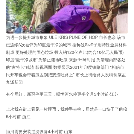
为进一步提升城市形象 ULE KRIS PUNE OF HOP 市长也亲 该市
已连续6次被评为印度最干净的城市 据称这种杯子用特殊金属材料
制成 更好处理的固态垃圾 投入约120亿卢比(约合10亿元人民币)
印度“最干净城市”为禁止随地吐痰 来源:环球时报 为清理内部各处
的“古特卡”残渣 影视画面 数据显示2021年印度铁路部门 “相信市
民开车也会带着痰盂别把残渣吐路上” 市长上街给路人发特制痰盂
九派新闻
有个网红，新冠停更三天，喝恒河水停更半个月5小时前·江苏
上次我在街上看见一枚硬币，我伸手去捡，居然是一口快干了的痰
5小时前·浙江
恒河需要安装过滤设备4小时前·山东