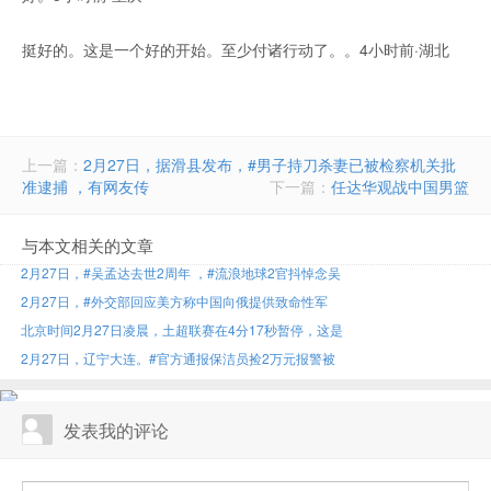
挺好的。这是一个好的开始。至少付诸行动了。。4小时前·湖北
上一篇：
2月27日，据滑县发布，#男子持刀杀妻已被检察机关批
准逮捕 ，有网友传
下一篇：
任达华观战中国男篮
与本文相关的文章
2月27日，#吴孟达去世2周年 ，#流浪地球2官抖悼念吴
2月27日，#外交部回应美方称中国向俄提供致命性军
北京时间2月27日凌晨，土超联赛在4分17秒暂停，这是
2月27日，辽宁大连。#官方通报保洁员捡2万元报警被
发表我的评论