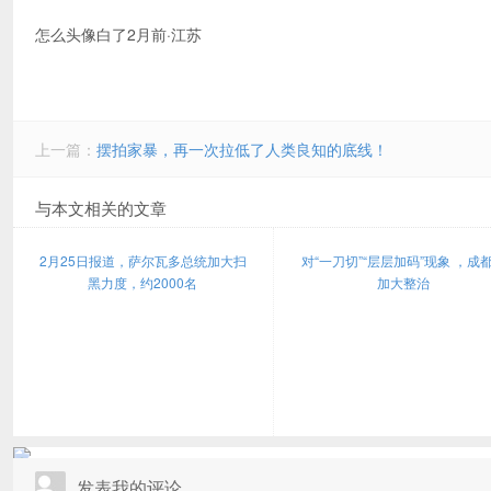
怎么头像白了2月前·江苏
上一篇：
摆拍家暴，再一次拉低了人类良知的底线！
与本文相关的文章
2月25日报道，萨尔瓦多总统加大扫
对“一刀切”“层层加码”现象 ，成
黑力度，约2000名
加大整治
发表我的评论