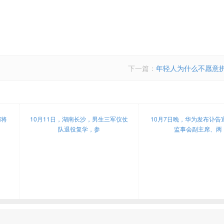
下一篇：
年轻人为什么不愿意
都将
10月11日，湖南长沙，男生三军仪仗
10月7日晚，华为发布讣告
队退役复学，参
监事会副主席、两