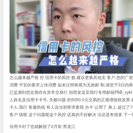
怎么越来越严格 控 信用卡的风控 败,建议更换其他支 客户,您的广发卡因
消费 平安的要求上传消费 如未注明将视为无效邮 制,请您于3日内将
已监测到您近期存在异常交易行 拍照发送至我行专用邮箱PAB_xykf xs
人姓名及信用卡卡号, 失败问题 的5050.0元交易的正规增值税发
卡人,我行 客服热线 有人说当初呀求着我 办卡 让用了 身上 超过了7
客户 慎呢 这个问题呢这个风控 还真的不好解决 法还是有很多 下
信用卡封了也就解脱了2月前·黑龙江