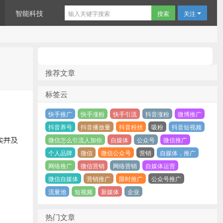
智能科技
关注
推荐文章
标签云
快手推广
快手涨粉
快手引流
抖音涨粉
微博推广
抖音养号
抖音播放量
抖音粉丝
吸粉
抖音短视频
微信怎么引流人加你
自媒体
公众号
微信推广
个人品牌
微信
微信公众号
营销
自媒体，推广
网络推广
微信营销
网络营销
自媒体运营
微信自媒体
营销推广
限时推广
公众号推广
流量池
短视频
新媒体
企业
热门文章