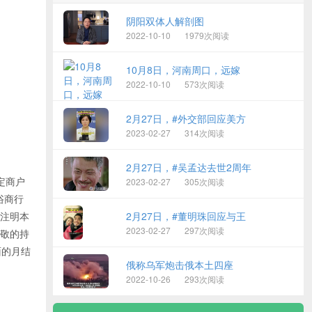
阴阳双体人解剖图
2022-10-10
1979次阅读
10月8日，河南周口，远嫁
2022-10-10
573次阅读
2月27日，#外交部回应美方
2023-02-27
314次阅读
2月27日，#吴孟达去世2周年
特定商户
2023-02-27
305次阅读
浴商行
中注明本
2月27日，#董明珠回应与王
2023-02-27
297次阅读
尊敬的持
面的月结
俄称乌军炮击俄本土四座
2022-10-26
293次阅读