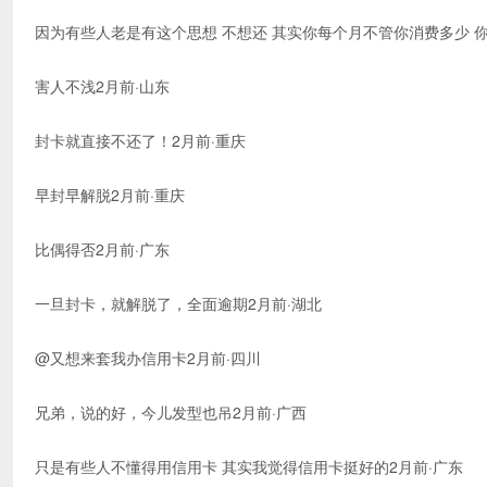
因为有些人老是有这个思想 不想还 其实你每个月不管你消费多少 你
害人不浅2月前·山东
封卡就直接不还了！2月前·重庆
早封早解脱2月前·重庆
比偶得否2月前·广东
一旦封卡，就解脱了，全面逾期2月前·湖北
@又想来套我办信用卡2月前·四川
兄弟，说的好，今儿发型也吊2月前·广西
只是有些人不懂得用信用卡 其实我觉得信用卡挺好的2月前·广东